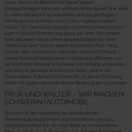
Unser Service im Bereich VW Passat Variant
Gebrauchtwagen kann sich wahrlich sehen lassen. Wie wäre
es, wenn Sie sich Ihr einwandfreies und top gepflegtes
Fahrzeug nach Schwerin oder in die Umgebung liefern
lassen? Wir machen es möglich und stehen Ihnen natürlich
auch in puncto Finanzierung gerne zur Seite. Den Ankauf
Ihres aktuellen Gebrauchten bewerkstelligen wir ohne
„Wenn und Aber“ und zu einem exzellenten Preis. Hinzu
kommt, dass wir Ihnen für den Kauf unserer VW Passat
Variant Gebrauchtwagen eine Finanzierung offerieren und
Sie somit Ihre Mobilität in Schwerin von Anfang an genießen
und dafür in günstign monatlichen Raten zahlen. Als
Mehrmarken- Autohaus mit mehr als 30 Jahren Erfahrung
bieten wir zudem eine individuelle Beratung der Extraklasse.
PROX UND WALTER – WIR MACHEN
SCHWERIN (AUTO)MOBIL
Schwerin ist die Hauptstadt des Bundeslandes
Mecklenburg-Vorpommern und misst etwas mehr als
95.000 Einwohner. Der Ort liegt direkt an verschiedenen
Seen, zwölf an der Zahl, die allesamt auf dem Stadtgebiet