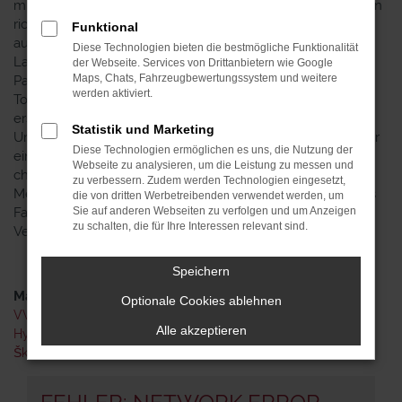
mit einem VW Passat Variant Gebrauchtwagen für Schwerin
richtig. Das Modell dieses Herstellers ist seit geraumer Zeit
Funktional
auf dem Markt und überzeugt insbesondere durch seine
Diese Technologien bieten die bestmögliche Funktionalität
Langlebigkeit und die erstklassigen Ergebnissen in den
der Webseite. Services von Drittanbietern wie Google
Maps, Chats, Fahrzeugbewertungssystem und weitere
Pannenstatistiken. Sie erwerben zudem ein Fahrzeug mit
werden aktiviert.
Topausstattung und dürfen sich auf einen ebenso
erstklassigen Zustand freuen. Der Grund liegt in unserem
Statistik und Marketing
Umgang mit VW Passat Variant Gebrauchtwagen. Bevor wir
Diese Technologien ermöglichen es uns, die Nutzung der
ein Fahrzeug auf die Straßen von Schwerin entlassen,
Webseite zu analysieren, um die Leistung zu messen und
checken wir jedes noch so kleinstes Detail. In unserer
zu verbessern. Zudem werden Technologien eingesetzt,
Meisterwerkstatt stellen wir sicher, dass Sie in in tadelloses
die von dritten Werbetreibenden verwendet werden, um
Fahrzeug steigen und erneuern bei Bedarf auch die
Sie auf anderen Webseiten zu verfolgen und um Anzeigen
zu schalten, die für Ihre Interessen relevant sind.
Verschleißteile.
Speichern
Marken
Optionale Cookies ablehnen
VW
Alle akzeptieren
Hyundai
Škoda