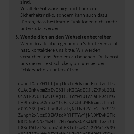
sind.
Veraltete Software birgt nicht nur ein
Sicherheitsrisiko, sondern kann auch dazu
führen, dass bestimmte Funktionen nicht mehr
unterstützt werden.
Wende dich an den Webseitenbetreiber.
Wenn du alle oben genannten Schritte versucht
hast, kontaktiere uns bitte. Wir werden
versuchen, das Problem zu beheben. Du kannst
uns diesen Text schicken, um uns bei der
Fehlersuche zu unterstützen:
ewogICJuYW1lIjogIk5ldHdvcmtFcnJvciIs
CiAgImNvbmZpZyI6IHsKICAgICJtZXRob2Qi
OiAiR0VUIiwKICAgICJ1cmwiOiAiaHR0cHM6
Ly9hcGkueC5ha3MtcHJvZC5hdWRhcmlzLm5l
dC92MS9jbGllbnRzLzIyNTUvd2Vic2l0ZS12
ZWhpY2xlcz93ZWJzaXRlPTYwMjNlOWEwN2Fk
NDY5NmQ5NzMwMTI2MiZmaWx0ZXJbMF1bZmll
bGRdPWlzT3duJmZpbHRlclswXVt2YWx1ZV09