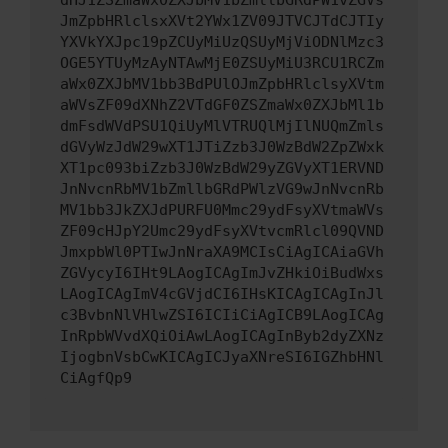
dHJ1ZSZmaWx0ZXJbMV1bZmllbGRdPW1vZGVs
JmZpbHRlclsxXVt2YWx1ZV09JTVCJTdCJTIy
YXVkYXJpc19pZCUyMiUzQSUyMjViODNlMzc3
OGE5YTUyMzAyNTAwMjE0ZSUyMiU3RCU1RCZm
aWx0ZXJbMV1bb3BdPUlOJmZpbHRlclsyXVtm
aWVsZF09dXNhZ2VTdGF0ZSZmaWx0ZXJbMl1b
dmFsdWVdPSU1QiUyMlVTRUQlMjIlNUQmZmls
dGVyWzJdW29wXT1JTiZzb3J0WzBdW2ZpZWxk
XT1pc093biZzb3J0WzBdW29yZGVyXT1ERVND
JnNvcnRbMV1bZmllbGRdPWlzVG9wJnNvcnRb
MV1bb3JkZXJdPURFU0Mmc29ydFsyXVtmaWVs
ZF09cHJpY2Umc29ydFsyXVtvcmRlcl09QVND
JmxpbWl0PTIwJnNraXA9MCIsCiAgICAiaGVh
ZGVycyI6IHt9LAogICAgImJvZHkiOiBudWxs
LAogICAgImV4cGVjdCI6IHsKICAgICAgInJl
c3BvbnNlVHlwZSI6ICIiCiAgICB9LAogICAg
InRpbWVvdXQiOiAwLAogICAgInByb2dyZXNz
IjogbnVsbCwKICAgICJyaXNreSI6IGZhbHNl
CiAgfQp9