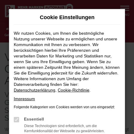
Zum
Hauptinhalt
MENÜ
Cookie Einstellungen
springen
Startseite
Schwerin
VW
VW Passat Variant
VW Passat Variant
Wir nutzen Cookies, um Ihnen die bestmögliche
Gebrauchtwagen Angebote für Schwerin
Nutzung unserer Webseite zu ermöglichen und unsere
Kommunikation mit Ihnen zu verbessern. Wir
berücksichtigen hierbei Ihre Präferenzen und
VW Passat Variant
verarbeiten Daten für Marketing und Statistiken nur,
wenn Sie uns Ihre Einwilligung geben. Wenn Sie zu
Gebrauchtwagen
einem späteren Zeitpunkt Ihre Meinung ändern, können
Sie die Einwilligung jederzeit für die Zukunft widerrufen.
Angebote für Schwerin
Weitere Informationen zum Umfang der
Datenverarbeitung finden Sie hier:
Datenschutzerklärung
,
Cookie-Richtlinie
.
VW PASSAT VARIANT
Impressum
GEBRAUCHTWAGEN FÜR
Folgende Kategorien von Cookies werden von uns eingesetzt:
SCHWERIN – QUALITÄT ZUM
SPARPREIS
Essentiell
Diese Technologien sind erforderlich, um die
Wer am Geld aber nicht an der Qualität sparen möchte, liegt
Kernfunktionalität der Webseite zu gewährleisten.