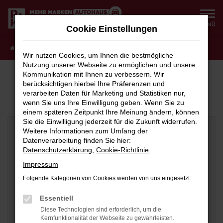
Zum
Hauptinhalt
MENÜ
Cookie Einstellungen
springen
Startseite
Fahrzeugangebote
Fahrzeuganfrage
Wir nutzen Cookies, um Ihnen die bestmögliche
Nutzung unserer Webseite zu ermöglichen und unsere
Kommunikation mit Ihnen zu verbessern. Wir
JETZT WUNSCHFAHRZEUG
berücksichtigen hierbei Ihre Präferenzen und
ANFRAGEN
verarbeiten Daten für Marketing und Statistiken nur,
wenn Sie uns Ihre Einwilligung geben. Wenn Sie zu
einem späteren Zeitpunkt Ihre Meinung ändern, können
Sie die Einwilligung jederzeit für die Zukunft widerrufen.
Weitere Informationen zum Umfang der
Fahrzeugdaten
Datenverarbeitung finden Sie hier:
Datenschutzerklärung
,
Cookie-Richtlinie
.
Hersteller
Impressum
Folgende Kategorien von Cookies werden von uns eingesetzt:
Modell
Essentiell
Diese Technologien sind erforderlich, um die
Kernfunktionalität der Webseite zu gewährleisten.