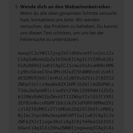
Wende dich an den Webseitenbetreiber.
Wenn du alle oben genannten Schritte versucht
hast, kontaktiere uns bitte. Wir werden
versuchen, das Problem zu beheben. Du kannst
uns diesen Text schicken, um uns bei der
Fehlersuche zu unterstützen:
ewogICJuYW1lIjogIk5ldHdvcmtFcnJvciIs
CiAgImNvbmZpZyI6IHsKICAgICJtZXRob2Qi
OiAiR0VUIiwKICAgICJ1cmwiOiAiaHR0cHM6
Ly9hcGkueC5ha3MtcHJvZC5hdWRhcmlzLm5l
dC92MS9jbGllbnRzLzIyNTUvd2Vic2l0ZS12
ZWhpY2xlcz9maWx0ZXJbMF1bZmllbGRdPWlz
T3duJmZpbHRlclswXVt2YWx1ZV09dHJ1ZSZz
b3J0WzBdW2ZpZWxkXT12ZWhpY2xlQ3JlYXRl
ZEF0JnNvcnRbMF1bb3JkZXJdPURFU0Mmd2Vi
c2l0ZT02MDIzZTlhMDdhZDQ2OTZkOTczMDEy
NjImc2tpcD0wJmxpbWl0PTIwIiwKICAgICJo
ZWFkZXJzIjoge30sCiAgICAiYm9keSI6IG51
bGwsCiAgICAiZXhwZWN0IjogewogICAgICAi