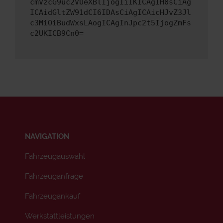
cmVzcG9uc2VUeXBlIjogIiIKICAgIH0sCiAg
ICAidGltZW91dCI6IDAsCiAgICAicHJvZ3Jl
c3MiOiBudWxsLAogICAgInJpc2t5IjogZmFs
c2UKICB9Cn0=
NAVIGATION
Fahrzeugauswahl
Fahrzeuganfrage
Fahrzeugankauf
Werkstattleistungen