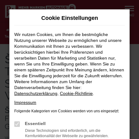
Zum
Hauptinhalt
MENÜ
Cookie Einstellungen
springen
Startseite
Schwerin
Škoda
Škoda Karoq
Škoda Karoq
Wir nutzen Cookies, um Ihnen die bestmögliche
Tageszulassung für Schwerin bei Prox & Walter
Nutzung unserer Webseite zu ermöglichen und unsere
Kommunikation mit Ihnen zu verbessern. Wir
berücksichtigen hierbei Ihre Präferenzen und
Škoda Karoq
verarbeiten Daten für Marketing und Statistiken nur,
wenn Sie uns Ihre Einwilligung geben. Wenn Sie zu
Tageszulassung für
einem späteren Zeitpunkt Ihre Meinung ändern, können
Sie die Einwilligung jederzeit für die Zukunft widerrufen.
Schwerin bei Prox &
Weitere Informationen zum Umfang der
Datenverarbeitung finden Sie hier:
Walter
Datenschutzerklärung
,
Cookie-Richtlinie
.
Impressum
ŠKODA KAROQ TAGESZULASSUNG
Folgende Kategorien von Cookies werden von uns eingesetzt:
FÜR SCHWERIN – NEU FAHREN,
Essentiell
GEBRAUCHT BEZAHLEN
Diese Technologien sind erforderlich, um die
Kernfunktionalität der Webseite zu gewährleisten.
Wie wäre es mit einer Škoda Karoq Tageszulassung für