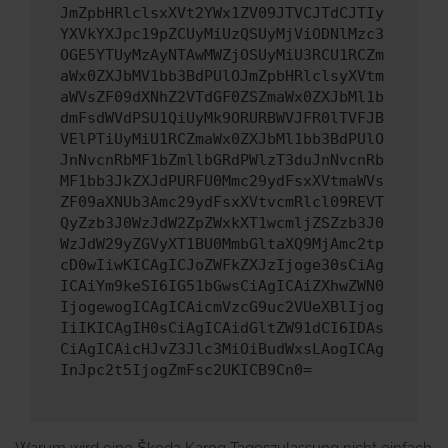
JmZpbHRlclsxXVt2YWx1ZV09JTVCJTdCJTIy
YXVkYXJpc19pZCUyMiUzQSUyMjViODNlMzc3
OGE5YTUyMzAyNTAwMWZjOSUyMiU3RCU1RCZm
aWx0ZXJbMV1bb3BdPUlOJmZpbHRlclsyXVtm
aWVsZF09dXNhZ2VTdGF0ZSZmaWx0ZXJbMl1b
dmFsdWVdPSU1QiUyMk9ORURBWVJFR0lTVFJB
VElPTiUyMiU1RCZmaWx0ZXJbMl1bb3BdPUlO
JnNvcnRbMF1bZmllbGRdPWlzT3duJnNvcnRb
MF1bb3JkZXJdPURFU0Mmc29ydFsxXVtmaWVs
ZF09aXNUb3Amc29ydFsxXVtvcmRlcl09REVT
QyZzb3J0WzJdW2ZpZWxkXT1wcmljZSZzb3J0
WzJdW29yZGVyXT1BU0MmbGltaXQ9MjAmc2tp
cD0wIiwKICAgICJoZWFkZXJzIjoge30sCiAg
ICAiYm9keSI6IG51bGwsCiAgICAiZXhwZWN0
IjogewogICAgICAicmVzcG9uc2VUeXBlIjog
IiIKICAgIH0sCiAgICAidGltZW91dCI6IDAs
CiAgICAicHJvZ3Jlc3MiOiBudWxsLAogICAg
InJpc2t5IjogZmFsc2UKICB9Cn0=
Warum wird eine Škoda Karoq Tageszulassung nicht einfach