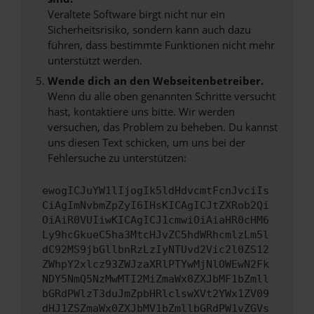
Veraltete Software birgt nicht nur ein
Sicherheitsrisiko, sondern kann auch dazu
führen, dass bestimmte Funktionen nicht mehr
unterstützt werden.
Wende dich an den Webseitenbetreiber.
Wenn du alle oben genannten Schritte versucht
hast, kontaktiere uns bitte. Wir werden
versuchen, das Problem zu beheben. Du kannst
uns diesen Text schicken, um uns bei der
Fehlersuche zu unterstützen:
ewogICJuYW1lIjogIk5ldHdvcmtFcnJvciIs
CiAgImNvbmZpZyI6IHsKICAgICJtZXRob2Qi
OiAiR0VUIiwKICAgICJ1cmwiOiAiaHR0cHM6
Ly9hcGkueC5ha3MtcHJvZC5hdWRhcmlzLm5l
dC92MS9jbGllbnRzLzIyNTUvd2Vic2l0ZS12
ZWhpY2xlcz93ZWJzaXRlPTYwMjNlOWEwN2Fk
NDY5NmQ5NzMwMTI2MiZmaWx0ZXJbMF1bZmll
bGRdPWlzT3duJmZpbHRlclswXVt2YWx1ZV09
dHJ1ZSZmaWx0ZXJbMV1bZmllbGRdPW1vZGVs