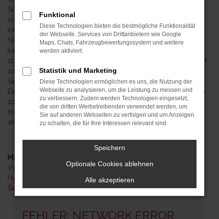
Schwerin? Wir unterbreiten Ihnen diesen Vorschlag gleich
Funktional
aus mehreren Gründen. Grund eins liegt im Preis, der bei
Diese Technologien bieten die bestmögliche Funktionalität
einer Škoda Karoq Tageszulassung deutlich unterhalb des
der Webseite. Services von Drittanbietern wie Google
Neuwagenniveaus liegt. Mit anderen Worten zahlen Sie
Maps, Chats, Fahrzeugbewertungssystem und weitere
kaum mehr als für einen klassischen Gebrauchten und
werden aktiviert.
schonen somit Ihre Finanzen. Grund zwei hat indirekt damit
zu tun, denn trotz des Gebrauchtwagenpreises, erwerben
Statistik und Marketing
Sie für Ihre Mobilität in Schwerin einen echten Neuwagen.
Diese Technologien ermöglichen es uns, die Nutzung der
Webseite zu analysieren, um die Leistung zu messen und
Eine Škoda Karoq Tageszulassung wurde nur für einen Tag
zu verbessern. Zudem werden Technologien eingesetzt,
zugelassen und nie gefahren. Das Modell kommt somit
die von dritten Werbetreibenden verwendet werden, um
frisch aus dem Werk und stammt natürlich auch aus der
Sie auf anderen Webseiten zu verfolgen und um Anzeigen
aktuellen Modellgeneration.
zu schalten, die für Ihre Interessen relevant sind.
Speichern
Marken
Optionale Cookies ablehnen
VW
Hyundai
Alle akzeptieren
Škoda
FEHLER: NETWORK ERROR