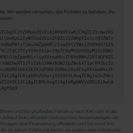
bitte. Wir werden versuchen, das Problem zu beheben. Du
ützen:
KICAgICJtZXRob2QiOiAiR0VUIiwKICAgICJ1cmwiOi
GllbnRzLzIyNTUvd2Vic2l0ZS12ZWhpY2xlcz93ZWJz
lbGRdPWlzT3duJmZpbHRlclswXVt2YWx1ZV09dHJ1ZS
TVCJTdCJTIyYXVkYXJpc19pZCUyMiUzQSUyMjViODNl
dPUlOJmZpbHRlclsyXVtmaWVsZF09dXNhZ2VTdGF0ZS
zJdW29wXT1JTiZzb3J0WzBdW2ZpZWxkXT1pc093biZz
vcnRbMV1bb3JkZXJdPURFU0Mmc29ydFsyXVtmaWVsZF
CIsCiAgICAiaGVhZGVycyI6IHt9LAogICAgImJvZHki
wZSI6ICIiCiAgICB9LAogICAgInRpbWVvdXQiOiAwLA
iAgfQp9
freies und top gepflegtes Fahrzeug nach Kiel oder in die
n Ankauf Ihres aktuellen Gebrauchten bewerkstelligen wir
twagen eine Finanzierung offerieren und Sie somit Ihre
als 30 Jahren Erfahrung bieten wir zudem eine individuelle