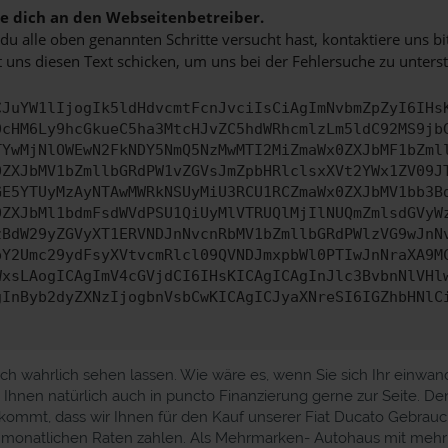
 dich an den Webseitenbetreiber.
u alle oben genannten Schritte versucht hast, kontaktiere uns 
 uns diesen Text schicken, um uns bei der Fehlersuche zu unterst
CJuYW1lIjogIk5ldHdvcmtFcnJvciIsCiAgImNvbmZpZyI6IHs
0cHM6Ly9hcGkueC5ha3MtcHJvZC5hdWRhcmlzLm5ldC92MS9jb
TYwMjNlOWEwN2FkNDY5NmQ5NzMwMTI2MiZmaWx0ZXJbMF1bZml
0ZXJbMV1bZmllbGRdPW1vZGVsJmZpbHRlclsxXVt2YWx1ZV09J
GE5YTUyMzAyNTAwMWRkNSUyMiU3RCU1RCZmaWx0ZXJbMV1bb3B
0ZXJbMl1bdmFsdWVdPSU1QiUyMlVTRUQlMjIlNUQmZmlsdGVyW
zBdW29yZGVyXT1ERVNDJnNvcnRbMV1bZmllbGRdPWlzVG9wJnN
pY2Umc29ydFsyXVtvcmRlcl09QVNDJmxpbWl0PTIwJnNraXA9M
WxsLAogICAgImV4cGVjdCI6IHsKICAgICAgInJlc3BvbnNlVHl
gInByb2dyZXNzIjogbnVsbCwKICAgICJyaXNreSI6IGZhbHNlC
h wahrlich sehen lassen. Wie wäre es, wenn Sie sich Ihr einwand
hnen natürlich auch in puncto Finanzierung gerne zur Seite. De
ommt, dass wir Ihnen für den Kauf unserer Fiat Ducato Gebrauch
gn monatlichen Raten zahlen. Als Mehrmarken- Autohaus mit mehr 