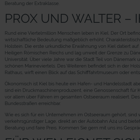
Beratung der Extraklasse.
PROX UND WALTER – I
Rund eine Viertelmillion Menschen leben in Kiel. Der Ort befi
wirtschaftliche Bedeutung maßgeblich erhöht. Charakteristisc
Holstein. Die erste urkundliche Erwähnung von Kiel datiert au
Heiligen Römischen Reichs und lag unweit der Grenze zu Dänem
Universität. Über viele Jahre war die Stadt Teil von Dänemark 
schönen Marineviertels. Des Weiteren befindet sich in der Hol
Rathaus, wirft einen Blick auf das Schifffahrtmuseum oder ent
Ökonomisch ist Kiel bis heute ein Hafen- und Handelsstadt ab
sind ein Druckmaschinenproduzent, eine Genossenschaft für
vor allem über Fähren im gesamten Ostseeraum realisiert. De
Bundesstraßen erreichbar.
Wie es sich für ein Unternehmen im Ostseeraum gehört, sind w
verkehrsgünstiger Lage, direkt an der Autobahn A24 und bietet
Beratung und faire Preis. Kommen Sie gern mit uns ins Gespräc