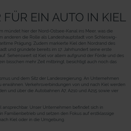
FÜR EIN AUTO IN KIEL
dem mündet hier der Nord-Ostsee-Kanal ins Meer, was die
zum anderen die Rolle als Landeshauptstadt von Schleswig-
 maritime Prägung. Zudem markierte Kiel den Nordrand des
dt und gründete bereits im 17. Jahrhundert seine erste
auf. Sehenswert ist Kiel vor allem aufgrund der Förde und des
in bisschen mehr Zeit mitbringt, besichtigt auch noch das
ourismus und dem Sitz der Landesregierung. An Unternehmen
zu erwähnen. Verkehrsverbindungen von und nach Kiel werden
nden und über die Autobahnen A7, A210 und A215 sowie vier
el ansprechbar. Unser Unternehmen befindet sich in
in Familienbetrieb und setzen den Fokus auf erstklassige
 nach Kiel oder in die Umgebung.