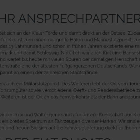
HR ANSPRECHPARTNER 
ndet sich an der Kieler Förde und damit direkt an der Ostsee. Zu
h für Kiel ist zum einen der große Hafen und Marinestützpunkt, 
f das 13. Jahrhundert und schon in frühen Jahren existierte eine
ark und damit Schleswig. Natürlich war auch Kiel eine Hansesta
und wartet bis heute mit vielen Spuren der damaligen Herrschaft 
stenstraße eine der ältesten Fußgängerzonen Deutschlands. Wer e
spannt an einem der zahlreichen Stadtstrände.
er auch ein Militärstützpunkt. Des Weiteren lebt der Ort vom T
 Konsumgüter sowie verschiedene Werft- und Reedereibetriebe 
s Weiteren ist der Ort an das Fernverkehrsnetz der Bahn angebu
ir bei Prox und Walter gerne auch für unsere Kundschaft aus Ki
 ein breites Spektrum an Fahrzeugen diverser Marken. Wir sind e
h und freuen Sie sich auf die Fahrzeuglieferung direkt zu Ihnen