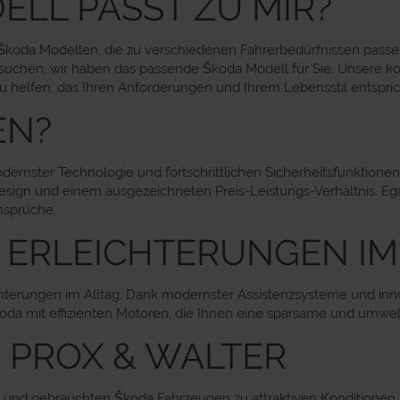
LL PASST ZU MIR?
 Škoda Modellen, die zu verschiedenen Fahrerbedürfnissen passen
uchen, wir haben das passende Škoda Modell für Sie. Unsere k
 helfen, das Ihren Anforderungen und Ihrem Lebensstil entspric
EN?
modernster Technologie und fortschrittlichen Sicherheitsfunktione
sign und einem ausgezeichneten Preis-Leistungs-Verhältnis. Egal
nsprüche.
 ERLEICHTERUNGEN IM
ichterungen im Alltag. Dank modernster Assistenzsysteme und inn
da mit effizienten Motoren, die Ihnen eine sparsame und umwelt
 PROX & WALTER
und gebrauchten Škoda Fahrzeugen zu attraktiven Konditionen. U