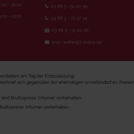
:00 - 18:00
03 88 3 - 51 00 99
:00 - 13:00
03 88 3 - 72 57 34
03 88 3 - 51 00 98
prox-walter@t-online.de
stellers am Tag der Erstzulassung).
errechnet sich gegenüber der ehemaligen unverbindlichen Preise
sind Bruttopreise. Irrtümer vorbehalten.
ruttopreise. Irrtümer vorbehalten.