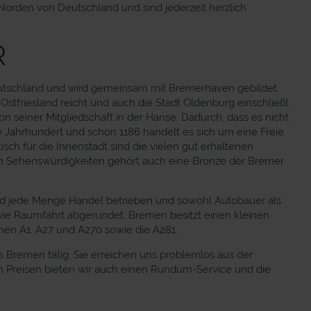
Norden von Deutschland und sind jederzeit herzlich
R
 Deutschland und wird gemeinsam mit Bremerhaven gebildet.
stfriesland reicht und auch die Stadt Oldenburg einschließt.
n seiner Mitgliedschaft in der Hanse. Dadurch, dass es nicht
te Jahrhundert und schon 1186 handelt es sich um eine Freie
sch für die Innenstadt sind die vielen gut erhaltenen
en Sehenswürdigkeiten gehört auch eine Bronze der Bremer
ird jede Menge Handel betrieben und sowohl Autobauer als
owie Raumfahrt abgerundet. Bremen besitzt einen kleinen
nen A1, A27 und A270 sowie die A281.
Bremen tätig. Sie erreichen uns problemlos aus der
n Preisen bieten wir auch einen Rundum-Service und die