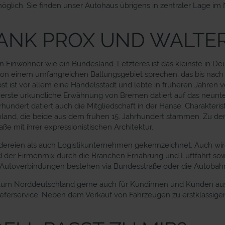
öglich. Sie finden unser Autohaus übrigens in zentraler Lage im 
DANK PROX UND WALTE
ion Einwohner wie ein Bundesland. Letzteres ist das kleinste in
 von einem umfangreichen Ballungsgebiet sprechen, das bis nach O
 ist vor allem eine Handelsstadt und lebte in früheren Jahren vo
 Die erste urkundliche Erwähnung von Bremen datiert auf das neun
dert datiert auch die Mitgliedschaft in der Hanse. Charakteristi
oland, die beide aus dem frühen 15. Jahrhundert stammen. Zu d
e mit ihrer expressionistischen Architektur.
eedereien als auch Logistikunternehmen gekennzeichnet. Auch w
wird der Firmenmix durch die Branchen Ernährung und Luftfahrt s
. Autoverbindungen bestehen via Bundesstraße oder die Autobah
Raum Norddeutschland gerne auch für Kundinnen und Kunden aus 
eferservice. Neben dem Verkauf von Fahrzeugen zu erstklassige