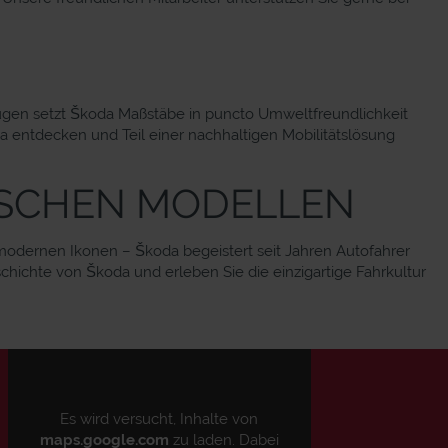
zeugen setzt Škoda Maßstäbe in puncto Umweltfreundlichkeit
 entdecken und Teil einer nachhaltigen Mobilitätslösung
NISCHEN MODELLEN
 modernen Ikonen – Škoda begeistert seit Jahren Autofahrer
hichte von Škoda und erleben Sie die einzigartige Fahrkultur
Es wird versucht, Inhalte von
maps.google.com
zu laden. Dabei