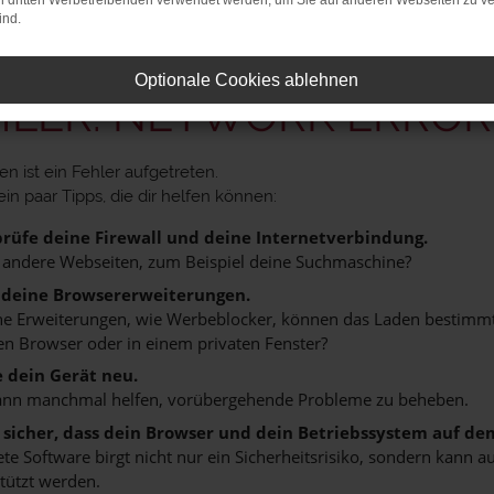
on dritten Werbetreibenden verwendet werden, um Sie auf anderen Webseiten zu ve
ind.
Optionale Cookies ablehnen
HLER: NETWORK ERROR
n ist ein Fehler aufgetreten.
ein paar Tipps, die dir helfen können:
rüfe deine Firewall und deine Internetverbindung.
 andere Webseiten, zum Beispiel deine Suchmaschine?
 deine Browsererweiterungen.
 Erweiterungen, wie Werbeblocker, können das Laden bestimmter 
n Browser oder in einem privaten Fenster?
e dein Gerät neu.
ann manchmal helfen, vorübergehende Probleme zu beheben.
e sicher, dass dein Browser und dein Betriebssystem auf de
ete Software birgt nicht nur ein Sicherheitsrisiko, sondern kann
tützt werden.