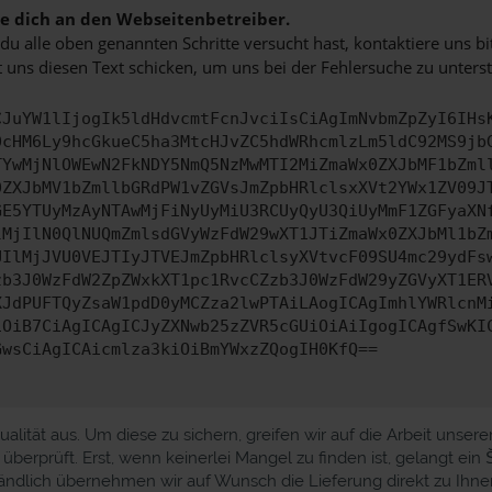
 dich an den Webseitenbetreiber.
u alle oben genannten Schritte versucht hast, kontaktiere uns 
 uns diesen Text schicken, um uns bei der Fehlersuche zu unterst
CJuYW1lIjogIk5ldHdvcmtFcnJvciIsCiAgImNvbmZpZyI6IHs
0cHM6Ly9hcGkueC5ha3MtcHJvZC5hdWRhcmlzLm5ldC92MS9jb
TYwMjNlOWEwN2FkNDY5NmQ5NzMwMTI2MiZmaWx0ZXJbMF1bZml
0ZXJbMV1bZmllbGRdPW1vZGVsJmZpbHRlclsxXVt2YWx1ZV09J
GE5YTUyMzAyNTAwMjFiNyUyMiU3RCUyQyU3QiUyMmF1ZGFyaXN
lMjIlN0QlNUQmZmlsdGVyWzFdW29wXT1JTiZmaWx0ZXJbMl1bZ
UIlMjJVU0VEJTIyJTVEJmZpbHRlclsyXVtvcF09SU4mc29ydFs
zb3J0WzFdW2ZpZWxkXT1pc1RvcCZzb3J0WzFdW29yZGVyXT1ER
XJdPUFTQyZsaW1pdD0yMCZza2lwPTAiLAogICAgImhlYWRlcnM
iOiB7CiAgICAgICJyZXNwb25zZVR5cGUiOiAiIgogICAgfSwKI
GwsCiAgICAicmlza3kiOiBmYWxzZQogIH0KfQ==
ität aus. Um diese zu sichern, greifen wir auf die Arbeit unsere
erprüft. Erst, wenn keinerlei Mangel zu finden ist, gelangt ei
ändlich übernehmen wir auf Wunsch die Lieferung direkt zu Ihnen