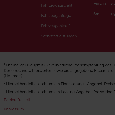
Mo - Fr:
07
Fahrzeugauswahl
Sa:
09
Fahrzeuganfrage
Fahrzeugankauf
Werkstattleistungen
1
Ehemaliger Neupreis (Unverbindliche Preisempfehlung des Her
Der errechnete Preisvorteil sowie die angegebene Ersparnis 
(Neupreis).
2
Hierbei handelt es sich um ein Finanzierungs-Angebot. Preise 
3
Hierbei handelt es sich um ein Leasing-Angebot. Preise sind B
Barrierefreiheit
Impressum