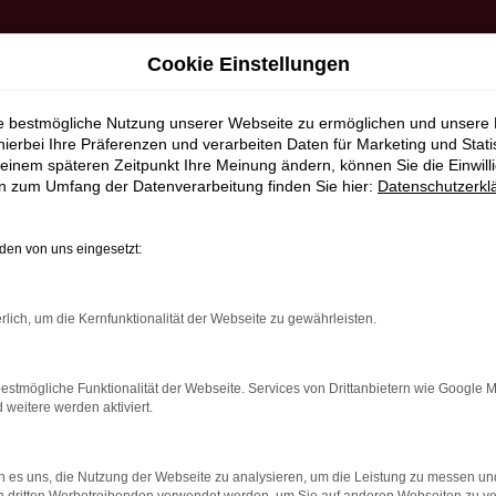
Cookie Einstellungen
 AUTO
FAHRZEUGVERMIETUNG
WERKSTATT UND SERV
ie bestmögliche Nutzung unserer Webseite zu ermöglichen und unsere
hierbei Ihre Präferenzen und verarbeiten Daten für Marketing und Stati
einem späteren Zeitpunkt Ihre Meinung ändern, können Sie die Einwillig
lter
en zum Umfang der Datenverarbeitung finden Sie hier:
Datenschutzerkl
r Bremen bei Prox & Walte
en von uns eingesetzt:
IE WÄRE ES MIT EINEM
rlich, um die Kernfunktionalität der Webseite zu gewährleisten.
estmögliche Funktionalität der Webseite. Services von Drittanbietern wie Google 
eitere werden aktiviert.
teigt in einen Škoda Gebrauchtwagen. Bei uns werden Sie mit Si
llem, dass wir nicht vertraglich verpflichtet sind, Škoda Gebr
 somit ganz sicher das passende Auto für Sie und Ihre Mobilität
 es uns, die Nutzung der Webseite zu analysieren, um die Leistung zu messen u
Weg durch eine clevere kalkulierte Finanzierung mit monatlich