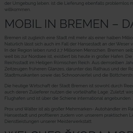
der Umgebung leben, ist die Lieferung ebenfalls problemlos m
willkommen.
MOBIL IN BREMEN – 
Bremen ist zugleich eine Stadt mit mehr als einer halben Mill
Natürlich lässt sich auch im Fall der Hansestadt an der Weser
In der Region leben rund 2,7 Millionen Menschen. Bremen selbst
weit bis zur Nordsee ist, existiert bis heute in großer Hafen.
Reichsstadt im Heiligen Römischen Reich. Aus demselben Jahrhun
Zeitzeugen früheren Glanzes, darunter das Rathaus und der R
Stadtmusikanten sowie das Schnoorviertel und die Böttcherstraß
Die heutige Wirtschaft der Stadt Bremen ist sowohl durch R
auch deren Zulieferer nutzen die vorteilhafte Lage. Zuletzt 
Flughafen und ist über die Schiene international angebunden
Prox und Walter ist als großer Mehrmarken- Autohändler im 
Hansestadt und profitieren zudem von unserem praktischen Li
Dienstleistungen unserer Meisterwerkstatt.