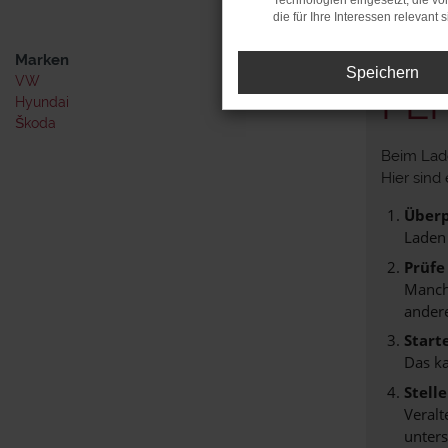
Technologien eingesetzt, die v
die für Ihre Interessen relevant s
Marken
Speichern
VW
FE
Hyundai
Škoda
Beim Lade
Hier sind 
Überp
Laden
Prüfe
Manche
andere
Start
Das k
Stell
Veralt
unters