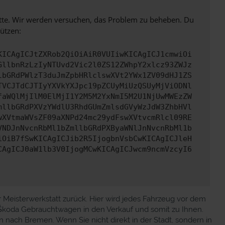
bitte. Wir werden versuchen, das Problem zu beheben. Du
ützen:
KICAgICJtZXRob2QiOiAiR0VUIiwKICAgICJ1cmwiOi
GllbnRzLzIyNTUvd2Vic2l0ZS12ZWhpY2xlcz93ZWJz
lbGRdPWlzT3duJmZpbHRlclswXVt2YWx1ZV09dHJ1ZS
TVCJTdCJTIyYXVkYXJpc19pZCUyMiUzQSUyMjViODNl
faWQlMjIlM0ElMjI1Y2M5M2YxNmI5M2U1NjUwMWEzZW
mllbGRdPXVzYWdlU3RhdGUmZmlsdGVyWzJdW3ZhbHVl
wXVtmaWVsZF09aXNPd24mc29ydFswXVtvcmRlcl09RE
VNDJnNvcnRbMl1bZmllbGRdPXByaWNlJnNvcnRbMl1b
iOiB7fSwKICAgICJib2R5IjogbnVsbCwKICAgICJleH
CAgICJ0aW1lb3V0IjogMCwKICAgICJwcm9ncmVzcyI6
r Meisterwerkstatt zurück. Hier wird jedes Fahrzeug vor dem
n Škoda Gebrauchtwagen in den Verkauf und somit zu Ihnen.
 nach Bremen. Wenn Sie nicht direkt in der Stadt, sondern in