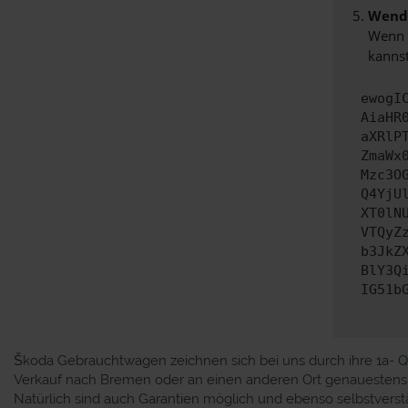
Wende
Wenn d
kannst
ewogI
AiaHR
aXRlP
ZmaWx
Mzc3O
Q4YjU
XT0lN
VTQyZ
b3JkZ
BlY3Q
IG51b
Škoda Gebrauchtwagen zeichnen sich bei uns durch ihre 1a- Qual
Verkauf nach Bremen oder an einen anderen Ort genauestens üb
Natürlich sind auch Garantien möglich und ebenso selbstverst