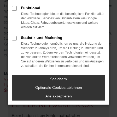
Sie mit Sicherheit fündig und dürfen sich auf den
besonderen Service eines Mehrmarken- Autohauses freuen.
Funktional
Was das bedeutet? Vor allem, dass wir nicht vertraglich
Diese Technologien bieten die bestmögliche Funktionalität
verpflichtet sind, Hyundai Gebrauchtwagen zu verkaufen,
der Webseite. Services von Drittanbietern wie Google
sondern dies aus voller Überzeugung tun. Wir führen
Maps, Chats, Fahrzeugbewertungssystem und weitere
natürlich auch noch andere Marken und finden somit ganz
werden aktiviert.
sicher das passende Auto für Sie und Ihre Mobilität in Berlin.
Statistik und Marketing
Gerne nehmen wir in diesem Kontext Ihren aktuellen
Gebrauchten in Zahlung und ebnen Ihnen zudem den Weg
Diese Technologien ermöglichen es uns, die Nutzung der
Webseite zu analysieren, um die Leistung zu messen und
durch eine clevere kalkulierte Finanzierung mit monatlich
zu verbessern. Zudem werden Technologien eingesetzt,
günstigen Raten.
die von dritten Werbetreibenden verwendet werden, um
Sie auf anderen Webseiten zu verfolgen und um Anzeigen
zu schalten, die für Ihre Interessen relevant sind.
Marken
Speichern
VW
Hyundai
Optionale Cookies ablehnen
Škoda
Alle akzeptieren
FEHLER: NETWORK ERROR
Beim Laden ist ein Fehler aufgetreten.