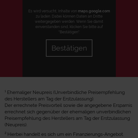
Es wird versucht, Inhalte von
maps.google.com
zu laden. Dabei können Daten an Dritte
weitergegeben werden. Wenn Sie damit
einverstanden sind, klicken Sie bitte auf
"Bestätigen".
Bestätigen
1
Ehemaliger Neupreis (Unverbindliche Preisempfehlung
des Herstellers am Tag der Erstzulassung).
Der errechnete Preisvorteil sowie die angegebene Ersparnis
errechnet sich gegenüber der ehemaligen unverbindlichen
Preisempfehlung des Herstellers am Tag der Erstzulassung
(Neupreis).
2
Hierbei handelt es sich um ein Finanzierungs-Angebot.