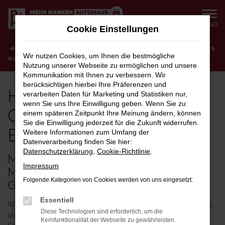
Zum
Hauptinhalt
MENÜ
Cookie Einstellungen
springen
Startseite
Berlin
Hyundai
Hyundai Gebrauchtwagen für Berlin bei Prox &
Wir nutzen Cookies, um Ihnen die bestmögliche
Walter
Nutzung unserer Webseite zu ermöglichen und unsere
Kommunikation mit Ihnen zu verbessern. Wir
berücksichtigen hierbei Ihre Präferenzen und
Hyundai
verarbeiten Daten für Marketing und Statistiken nur,
wenn Sie uns Ihre Einwilligung geben. Wenn Sie zu
Gebrauchtwagen für
einem späteren Zeitpunkt Ihre Meinung ändern, können
Sie die Einwilligung jederzeit für die Zukunft widerrufen.
Berlin bei Prox & Walter
Weitere Informationen zum Umfang der
Datenverarbeitung finden Sie hier:
Datenschutzerklärung
,
Cookie-Richtlinie
.
MOBIL IN BERLIN – WIE WÄRE ES
Impressum
MIT EINEM HYUNDAI
Folgende Kategorien von Cookies werden von uns eingesetzt:
GEBRAUCHTWAGEN?
Essentiell
Wer in Berlin mobil sein und trotzdem Geld sparen möchte,
Diese Technologien sind erforderlich, um die
steigt in einen Hyundai Gebrauchtwagen. Bei uns werden
Kernfunktionalität der Webseite zu gewährleisten.