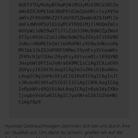
OGE5YTUyMzAyNTAwMjNiMSUyMiU3RCU1RCZm
aWx0ZXJbMV1bb3BdPUlOJmZpbHRlclsyXVtm
aWVsZF09dXNhZ2VTdGF0ZSZmaWx0ZXJbMl1b
dmFsdWVdPSU1QiUyMlVTRUQlMjIlNUQmZmls
dGVyWzJdW29wXT1JTiZzb3J0WzBdW2ZpZWxk
XT1pc093biZzb3J0WzBdW29yZGVyXT1ERVND
JnNvcnRbMV1bZmllbGRdPWlzVG9wJnNvcnRb
MV1bb3JkZXJdPURFU0Mmc29ydFsyXVtmaWVs
ZF09cHJpY2Umc29ydFsyXVtvcmRlcl09QVND
JmxpbWl0PTIwJnNraXA9MCIsCiAgICAiaGVh
ZGVycyI6IHt9LAogICAgImJvZHkiOiBudWxs
LAogICAgImV4cGVjdCI6IHsKICAgICAgInJl
c3BvbnNlVHlwZSI6ICIiCiAgICB9LAogICAg
InRpbWVvdXQiOiAwLAogICAgInByb2dyZXNz
IjogbnVsbCwKICAgICJyaXNreSI6IGZhbHNl
CiAgfQp9
Hyundai Gebrauchtwagen zeichnen sich bei uns durch ihre
1a- Qualität aus. Um diese zu sichern, greifen wir auf die