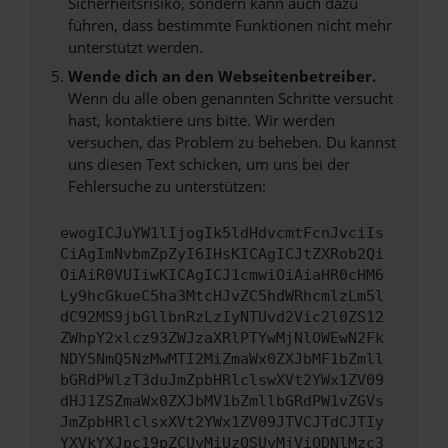
Sicherheitsrisiko, sondern kann auch dazu
führen, dass bestimmte Funktionen nicht mehr
unterstützt werden.
Wende dich an den Webseitenbetreiber.
Wenn du alle oben genannten Schritte versucht
hast, kontaktiere uns bitte. Wir werden
versuchen, das Problem zu beheben. Du kannst
uns diesen Text schicken, um uns bei der
Fehlersuche zu unterstützen:
ewogICJuYW1lIjogIk5ldHdvcmtFcnJvciIs
CiAgImNvbmZpZyI6IHsKICAgICJtZXRob2Qi
OiAiR0VUIiwKICAgICJ1cmwiOiAiaHR0cHM6
Ly9hcGkueC5ha3MtcHJvZC5hdWRhcmlzLm5l
dC92MS9jbGllbnRzLzIyNTUvd2Vic2l0ZS12
ZWhpY2xlcz93ZWJzaXRlPTYwMjNlOWEwN2Fk
NDY5NmQ5NzMwMTI2MiZmaWx0ZXJbMF1bZmll
bGRdPWlzT3duJmZpbHRlclswXVt2YWx1ZV09
dHJ1ZSZmaWx0ZXJbMV1bZmllbGRdPW1vZGVs
JmZpbHRlclsxXVt2YWx1ZV09JTVCJTdCJTIy
YXVkYXJpc19pZCUyMiUzQSUyMjViODNlMzc3