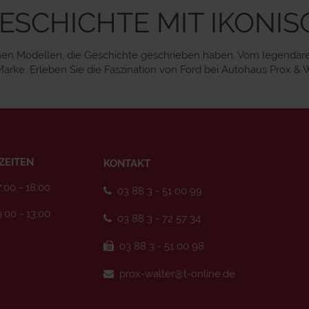
GESCHICHTE MIT IKON
hen Modellen, die Geschichte geschrieben haben. Vom legendären 
arke. Erleben Sie die Faszination von Ford bei Autohaus Prox & W
ZEITEN
KONTAKT
:00 - 18:00
03 88 3 - 51 00 99
:00 - 13:00
03 88 3 - 72 57 34
03 88 3 - 51 00 98
prox-walter@t-online.de