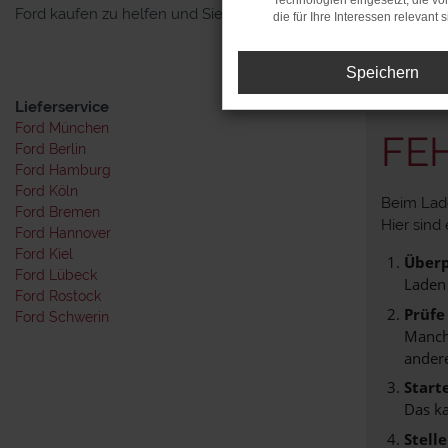
Technologien eingesetzt, die v
Ford kaufen zu helfen und Sie als zufriedenen Kunden begrüß
die für Ihre Interessen relevant s
Speichern
Lieferservice
Ford München
FE
Ford Berlin
Ford Hamburg
Ford Köln
Beim Lade
Ford Bremen
Hier sind 
Ford Hannover
Ford Kiel
Überp
Ford Lübeck
Laden
Ford Rostock
Prüfe
Ford Schwerin
Manche
andere
Start
Das k
Stell