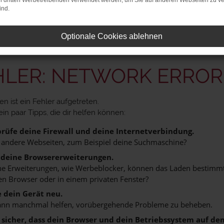
on dritten Werbetreibenden verwendet werden, um Sie auf anderen Webseiten zu ve
en zu dürfen!
ind.
Optionale Cookies ablehnen
HLER: NETWORK ERROR
n ist ein Fehler aufgetreten.
ein paar Tipps, die dir helfen können:
rüfe deine Firewall und deine Internetverbindung.
 andere Webseiten, zum Beispiel deine Suchmaschine?
 deine Browsererweiterungen.
 Erweiterungen, wie Werbeblocker, können das Laden bestimmter 
n Browser oder in einem privaten Fenster?
e dein Gerät neu.
ann manchmal helfen, vorübergehende Probleme zu beheben.
e sicher, dass dein Browser und dein Betriebssystem auf de