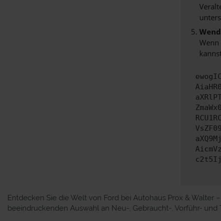
Veralt
unters
Wende
Wenn d
kannst
ewogI
AiaHR
aXRlP
ZmaWx
RCU1R
VsZF0
aXQ9M
AicmV
c2t5I
Entdecken Sie die Welt von Ford bei Autohaus Prox & Walter – 
beeindruckenden Auswahl an Neu-, Gebraucht-, Vorführ- und Ta