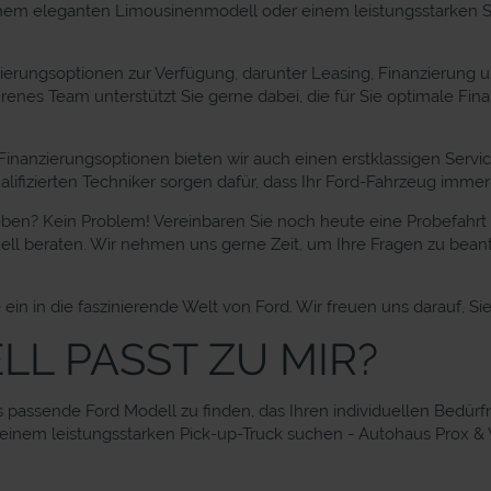
 einem eleganten Limousinenmodell oder einem leistungsstarken 
erungsoptionen zur Verfügung, darunter Leasing, Finanzierung u
enes Team unterstützt Sie gerne dabei, die für Sie optimale Fin
anzierungsoptionen bieten wir auch einen erstklassigen Servi
ifizierten Techniker sorgen dafür, dass Ihr Ford-Fahrzeug immer 
ben? Kein Problem! Vereinbaren Sie noch heute eine Probefahrt
uell beraten. Wir nehmen uns gerne Zeit, um Ihre Fragen zu bean
in in die faszinierende Welt von Ford. Wir freuen uns darauf, Si
L PASST ZU MIR?
 passende Ford Modell zu finden, das Ihren individuellen Bedürf
nem leistungsstarken Pick-up-Truck suchen - Autohaus Prox & Wal