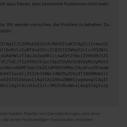
 auch dazu führen, dass bestimmte Funktionen nicht mehr
bitte. Wir werden versuchen, das Problem zu beheben. Du
ützen:
KICAgICJtZXRob2QiOiAiR0VUIiwKICAgICJ1cmwiOi
GllbnRzLzIyNTUvd2Vic2l0ZS12ZWhpY2xlcz93ZWJz
lbGRdPWlzT3duJmZpbHRlclswXVt2YWx1ZV09dHJ1ZS
TVCJTdCJTIyYXVkYXJpc19pZCUyMiUzQSUyMiUyMiU3
uJnNvcnRbMF1bb3JkZXJdPURFU0Mmc29ydFsxXVtmaW
WxkXT1wcmljZSZzb3J0WzJdW29yZGVyXT1BU0MmbGlt
keSI6IG51bGwsCiAgICAiZXhwZWN0IjogewogICAgIC
DAsCiAgICAicHJvZ3Jlc3MiOiBudWxsLAogICAgInJp
iner breiten Palette von Dienstleistungen und einer
le, die einen hochwertigen Ford kaufen möchten.