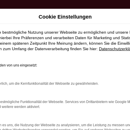
Cookie Einstellungen
HR AUTO
FAHRZEUGVERMIETUNG
WERKSTATT UND SE
ie bestmögliche Nutzung unserer Webseite zu ermöglichen und unsere
hierbei Ihre Präferenzen und verarbeiten Daten für Marketing und Stati
einem späteren Zeitpunkt Ihre Meinung ändern, können Sie die Einwillig
en zum Umfang der Datenverarbeitung finden Sie hier:
Datenschutzerkl
Prox & Walter
en von uns eingesetzt:
en Ford zu kaufen? Dann ist Autohaus Prox & Walter Ihr perfekte
rlich, um die Kernfunktionalität der Webseite zu gewährleisten.
rn auch einen erstklassigen Service, der Ihre Erwartungen übert
, um sicherzustellen, dass Sie den idealen Ford kaufen, das perf
estmögliche Funktionalität der Webseite. Services von Drittanbietern wie Google 
eitere werden aktiviert.
 für Ford-Besitzer an, darunter Wartung, Reparaturen und maßgesc
rend der gesamten Lebensdauer Ihres Autos bestens betreut wer
 es uns, die Nutzung der Webseite zu analysieren, um die Leistung zu messen u
 unsere große Auswahl, kompetente Beratung und exzellenten Se