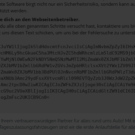
ete Software birgt nicht nur ein Sicherheitsrisiko, sondern kann
tützt werden.
 dich an den Webseitenbetreiber.
u alle oben genannten Schritte versucht hast, kontaktiere uns 
 uns diesen Text schicken, um uns bei der Fehlersuche zu unterst
CJuYW1lIjogIk5ldHdvcmtFcnJvciIsCiAgImNvbmZpZyI6IHs
0cHM6Ly9hcGkueC5ha3MtcHJvZC5hdWRhcmlzLm5ldC92MS9jb
TYwMjNlOWEwN2FkNDY5NmQ5NzMwMTI2MiZmaWx0ZXJbMF1bZml
0ZXJbMV1bZmllbGRdPW1vZGVsJmZpbHRlclsxXVt2YWx1ZV09J
CZmaWx0ZXJbMV1bb3BdPUlOJnNvcnRbMF1bZmllbGRdPWlzT3d
9aXNUb3Amc29ydFsxXVtvcmRlcl09REVTQyZzb3J0WzJdW2ZpZ
jAmc2tpcD0wIiwKICAgICJoZWFkZXJzIjoge30sCiAgICAiYm9
zcG9uc2VUeXBlIjogIiIKICAgIH0sCiAgICAidGltZW91dCI6I
jogZmFsc2UKICB9Cn0=
Ihrem vertrauenswürdigen Partner für alles rund ums Auto! Mit e
geszulassungsfahrzeugen sind wir die erste Anlaufstelle für al