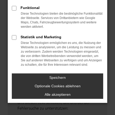
verhindern. Funktioniert die Seite in einem
anderen Browser oder in einem privaten
Funktional
Fenster?
Diese Technologien bieten die bestmögliche Funktionalität
der Webseite. Services von Drittanbietern wie Google
Starte dein Gerät neu.
Maps, Chats, Fahrzeugbewertungssystem und weitere
Das kann manchmal helfen, vorübergehende
werden aktiviert.
Probleme zu beheben.
Statistik und Marketing
Stelle sicher, dass dein Browser und dein
Diese Technologien ermöglichen es uns, die Nutzung der
Betriebssystem auf dem neuesten Stand
Webseite zu analysieren, um die Leistung zu messen und
sind.
zu verbessern. Zudem werden Technologien eingesetzt,
Veraltete Software birgt nicht nur ein
die von dritten Werbetreibenden verwendet werden, um
Sicherheitsrisiko, sondern kann auch dazu
Sie auf anderen Webseiten zu verfolgen und um Anzeigen
zu schalten, die für Ihre Interessen relevant sind.
führen, dass bestimmte Funktionen nicht mehr
unterstützt werden.
Speichern
Wende dich an den Webseitenbetreiber.
Wenn du alle oben genannten Schritte versucht
Optionale Cookies ablehnen
hast, kontaktiere uns bitte. Wir werden
Alle akzeptieren
versuchen, das Problem zu beheben. Du kannst
uns diesen Text schicken, um uns bei der
Fehlersuche zu unterstützen: