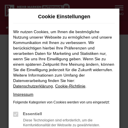
Zum
Hauptinhalt
MENÜ
Cookie Einstellungen
springen
Startseite
Fahrzeugangebote
Fahrzeugauswahl
Wir nutzen Cookies, um Ihnen die bestmögliche
Nutzung unserer Webseite zu ermöglichen und unsere
Kommunikation mit Ihnen zu verbessern. Wir
berücksichtigen hierbei Ihre Präferenzen und
verarbeiten Daten für Marketing und Statistiken nur,
FEHLER: NETWORK ERROR
wenn Sie uns Ihre Einwilligung geben. Wenn Sie zu
einem späteren Zeitpunkt Ihre Meinung ändern, können
Beim Laden ist ein Fehler aufgetreten.
Sie die Einwilligung jederzeit für die Zukunft widerrufen.
Hier sind ein paar Tipps, die dir helfen können:
Weitere Informationen zum Umfang der
Datenverarbeitung finden Sie hier:
Überprüfe deine Firewall und deine
Datenschutzerklärung
,
Cookie-Richtlinie
.
Internetverbindung.
Impressum
Laden andere Webseiten, zum Beispiel deine
Suchmaschine?
Folgende Kategorien von Cookies werden von uns eingesetzt:
Prüfe deine Browsererweiterungen.
Essentiell
Manche Erweiterungen, wie Werbeblocker,
Diese Technologien sind erforderlich, um die
können das Laden bestimmter Seiten
Kernfunktionalität der Webseite zu gewährleisten.