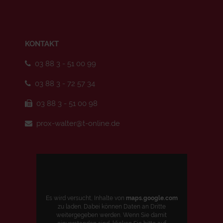
KONTAKT
03 88 3 - 51 00 99
03 88 3 - 72 57 34
03 88 3 - 51 00 98
prox-walter@t-online.de
Es wird versucht, Inhalte von
maps.google.com
zu laden. Dabei können Daten an Dritte
weitergegeben werden. Wenn Sie damit