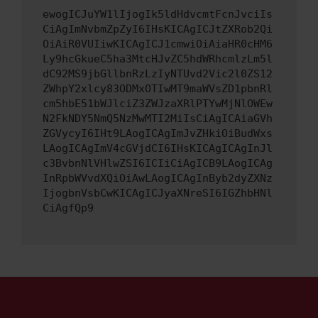
ewogICJuYW1lIjogIk5ldHdvcmtFcnJvciIs
CiAgImNvbmZpZyI6IHsKICAgICJtZXRob2Qi
OiAiR0VUIiwKICAgICJ1cmwiOiAiaHR0cHM6
Ly9hcGkueC5ha3MtcHJvZC5hdWRhcmlzLm5l
dC92MS9jbGllbnRzLzIyNTUvd2Vic2l0ZS12
ZWhpY2xlcy83ODMxOTIwMT9maWVsZD1pbnRl
cm5hbE51bWJlciZ3ZWJzaXRlPTYwMjNlOWEw
N2FkNDY5NmQ5NzMwMTI2MiIsCiAgICAiaGVh
ZGVycyI6IHt9LAogICAgImJvZHkiOiBudWxs
LAogICAgImV4cGVjdCI6IHsKICAgICAgInJl
c3BvbnNlVHlwZSI6ICIiCiAgICB9LAogICAg
InRpbWVvdXQiOiAwLAogICAgInByb2dyZXNz
IjogbnVsbCwKICAgICJyaXNreSI6IGZhbHNl
CiAgfQp9