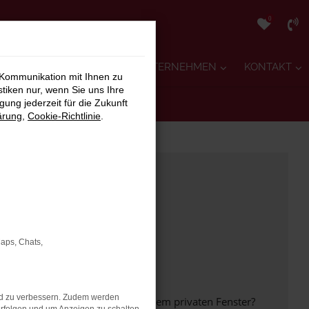
0
RVICE
AUTOGLAS
UNTERNEHMEN
KONTAKT
 Kommunikation mit Ihnen zu
stiken nur, wenn Sie uns Ihre
ung jederzeit für die Zukunft
ärung
,
Cookie-Richtlinie
.
Maps, Chats,
nd zu verbessern. Zudem werden
inem anderen Browser oder in einem privaten Fenster?