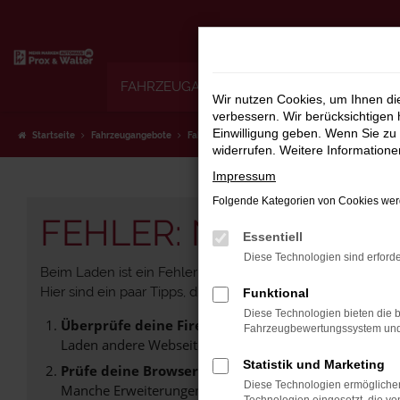
Zum
Hauptinhalt
springen
FAHRZEUGANGEBOTE
WIR KAUFEN I
Wir nutzen Cookies, um Ihnen d
verbessern. Wir berücksichtigen 
Einwilligung geben. Wenn Sie zu 
Startseite
Fahrzeugangebote
Fahrzeugauswahl
widerrufen. Weitere Information
Impressum
Folgende Kategorien von Cookies werd
FEHLER: NETWORK 
Essentiell
Diese Technologien sind erforde
Beim Laden ist ein Fehler aufgetreten.
Hier sind ein paar Tipps, die dir helfen können:
Funktional
Diese Technologien bieten die b
Überprüfe deine Firewall und deine Internetverb
Fahrzeugbewertungssystem und w
Laden andere Webseiten, zum Beispiel deine Suchmasc
Statistik und Marketing
Prüfe deine Browsererweiterungen.
Diese Technologien ermöglichen
Manche Erweiterungen, wie Werbeblocker, können das L