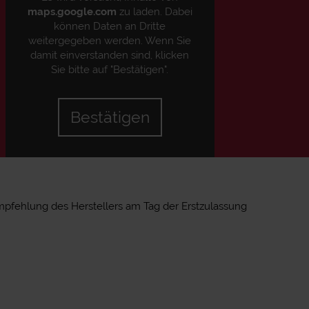
maps.google.com
zu laden. Dabei
können Daten an Dritte
weitergegeben werden. Wenn Sie
damit einverstanden sind, klicken
Sie bitte auf "Bestätigen".
Bestätigen
mpfehlung des Herstellers am Tag der Erstzulassung