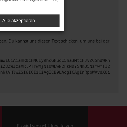
rfolgen und um Anzeigen zu schalten,
Alle akzeptieren
ht mehr unterstützt werden.
ben. Du kannst uns diesen Text schicken, um uns bei der
cmwiOiAiaHR0cHM6Ly9hcGkueC5ha3MtcHJvZC5hdWRh
ciZ3ZWJzaXRlPTYwMjNlOWEwN2FkNDY5NmQ5NzMwMTI2
bnNlVHlwZSI6ICIiCiAgICB9LAogICAgInRpbWVvdXQi
Es wird versucht, Inhalte von