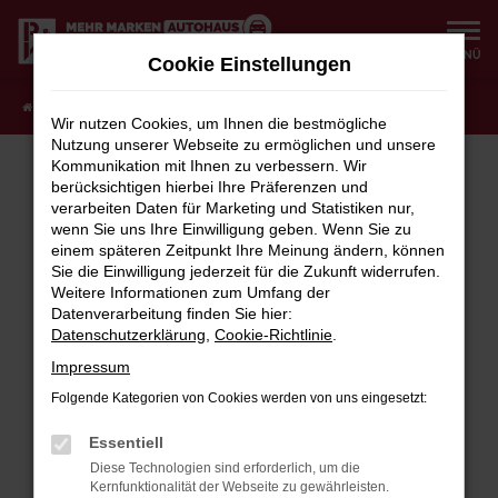
Zum
Hauptinhalt
MENÜ
Cookie Einstellungen
springen
Startseite
Fahrzeugangebote
Fahrzeugauswahl
Wir nutzen Cookies, um Ihnen die bestmögliche
Nutzung unserer Webseite zu ermöglichen und unsere
Kommunikation mit Ihnen zu verbessern. Wir
berücksichtigen hierbei Ihre Präferenzen und
verarbeiten Daten für Marketing und Statistiken nur,
FEHLER: NETWORK ERROR
wenn Sie uns Ihre Einwilligung geben. Wenn Sie zu
einem späteren Zeitpunkt Ihre Meinung ändern, können
Beim Laden ist ein Fehler aufgetreten.
Sie die Einwilligung jederzeit für die Zukunft widerrufen.
Hier sind ein paar Tipps, die dir helfen können:
Weitere Informationen zum Umfang der
Datenverarbeitung finden Sie hier:
Überprüfe deine Firewall und deine
Datenschutzerklärung
,
Cookie-Richtlinie
.
Internetverbindung.
Impressum
Laden andere Webseiten, zum Beispiel deine
Suchmaschine?
Folgende Kategorien von Cookies werden von uns eingesetzt:
Prüfe deine Browsererweiterungen.
Essentiell
Manche Erweiterungen, wie Werbeblocker,
Diese Technologien sind erforderlich, um die
können das Laden bestimmter Seiten
Kernfunktionalität der Webseite zu gewährleisten.