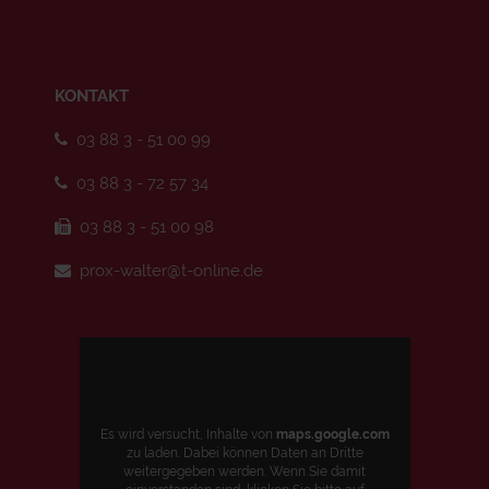
KONTAKT
03 88 3 - 51 00 99
03 88 3 - 72 57 34
03 88 3 - 51 00 98
prox-walter@t-online.de
Es wird versucht, Inhalte von
maps.google.com
zu laden. Dabei können Daten an Dritte
weitergegeben werden. Wenn Sie damit