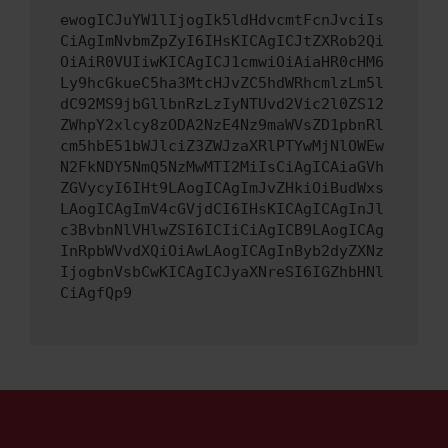
ewogICJuYW1lIjogIk5ldHdvcmtFcnJvciIs
CiAgImNvbmZpZyI6IHsKICAgICJtZXRob2Qi
OiAiR0VUIiwKICAgICJ1cmwiOiAiaHR0cHM6
Ly9hcGkueC5ha3MtcHJvZC5hdWRhcmlzLm5l
dC92MS9jbGllbnRzLzIyNTUvd2Vic2l0ZS12
ZWhpY2xlcy8zODA2NzE4Nz9maWVsZD1pbnRl
cm5hbE51bWJlciZ3ZWJzaXRlPTYwMjNlOWEw
N2FkNDY5NmQ5NzMwMTI2MiIsCiAgICAiaGVh
ZGVycyI6IHt9LAogICAgImJvZHkiOiBudWxs
LAogICAgImV4cGVjdCI6IHsKICAgICAgInJl
c3BvbnNlVHlwZSI6ICIiCiAgICB9LAogICAg
InRpbWVvdXQiOiAwLAogICAgInByb2dyZXNz
IjogbnVsbCwKICAgICJyaXNreSI6IGZhbHNl
CiAgfQp9