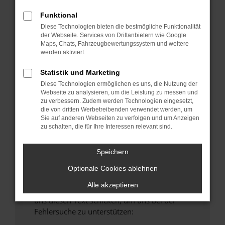
verhindern. Funktioniert die Seite in einem
anderen Browser oder in einem privaten
Funktional
Fenster?
Diese Technologien bieten die bestmögliche Funktionalität
der Webseite. Services von Drittanbietern wie Google
Starte dein Gerät neu.
Maps, Chats, Fahrzeugbewertungssystem und weitere
Das kann manchmal helfen, vorübergehende
werden aktiviert.
Probleme zu beheben.
Statistik und Marketing
Stelle sicher, dass dein Browser und dein
Diese Technologien ermöglichen es uns, die Nutzung der
Betriebssystem auf dem neuesten Stand
Webseite zu analysieren, um die Leistung zu messen und
sind.
zu verbessern. Zudem werden Technologien eingesetzt,
Veraltete Software birgt nicht nur ein
die von dritten Werbetreibenden verwendet werden, um
Sicherheitsrisiko, sondern kann auch dazu
Sie auf anderen Webseiten zu verfolgen und um Anzeigen
zu schalten, die für Ihre Interessen relevant sind.
führen, dass bestimmte Funktionen nicht mehr
unterstützt werden.
Speichern
Wende dich an den Webseitenbetreiber.
Wenn du alle oben genannten Schritte versucht
Optionale Cookies ablehnen
hast, kontaktiere uns bitte. Wir werden
Alle akzeptieren
versuchen, das Problem zu beheben. Du kannst
uns diesen Text schicken, um uns bei der
Fehlersuche zu unterstützen: